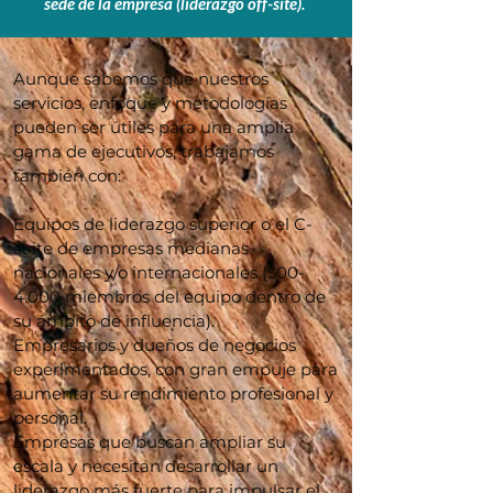
sede de la empresa (liderazgo off-site).
Aunque sabemos que nuestros
servicios, enfoque y metodologías
pueden ser útiles para una amplia
gama de ejecutivos, trabajamos
también con:
Equipos de liderazgo superior o el C-
suite de empresas medianas
nacionales y/o internacionales
(500-
4.000
miembros del equipo dentro de
su ámbito de influencia).
Empresarios y dueños de negocios
experimentados, con gran empuje para
aumentar su rendimiento profesional y
personal.
Empresas que buscan ampliar su
escala y necesitan desarrollar un
liderazgo más fuerte para impulsar el