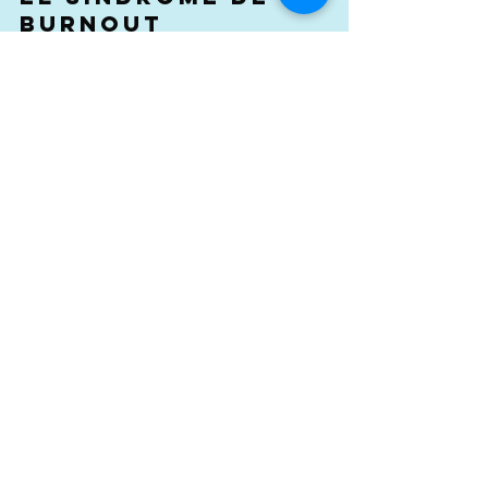
Jacqueline van Paassen
17 ago 2021
5 min de lectura
El síndrome de
burnout
Ni los sistemas de trabajo, ni los procesos
de organización, ni los programas
informáticos. Son las personas, y sus
comportamientos,...