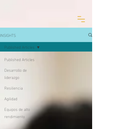
INSIGHTS
Published Articles
Published Articles
Desarrollo de
liderazgo
Resiliencia
Agilidad
Equipos de alto
rendimiento